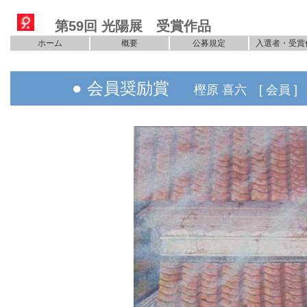
第59回 光陽展 受賞作品
ホーム
概要
公募規定
入選者・受賞
● 会員奨励賞
樫原 喜六 [ 会員 ]