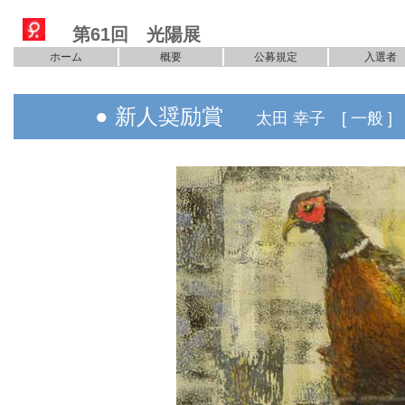
第61回 光陽展
ホーム
概要
公募規定
入選者
● 新人奨励賞
太田 幸子 [ 一般 ]