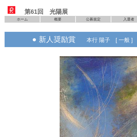
第61回 光陽展
ホーム
概要
公募規定
入選者
● 新人奨励賞
本行 陽子 [ 一般 ]