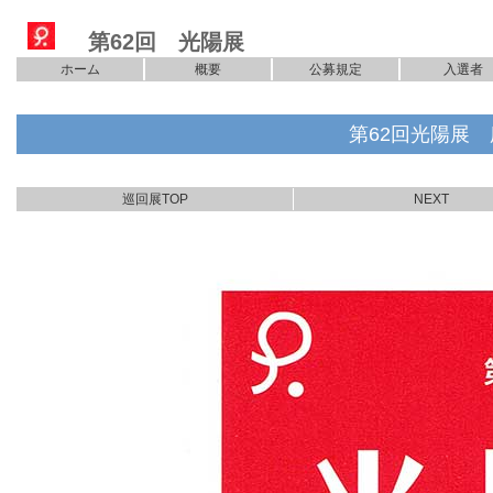
第62回 光陽展
ホーム
概要
公募規定
入選者
第62回光陽展
巡回展TOP
NEXT