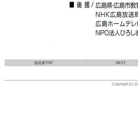
巡回展TOP
NEXT
Copyright (c) 20