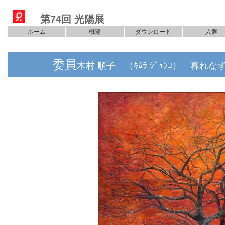
第74回 光陽展
ホーム
概要
ダウンロード
入選
委員
木村 順子 （ｷﾑﾗ ｼﾞｭﾝｺ） 暮れな